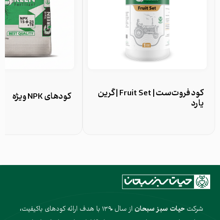
کود فروت‌ست | Fruit Set | گرین
کودهای NPK ویژه
یارد
شرکت
حیات سبز سبحان
از سال ۱۳۹۰ با هدف ارائه کودهای باکیفیت،