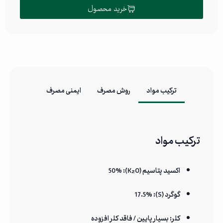
خرید محصول
ترکیب مواد
روش مصرف
ایمنی مصرف
ترکیب مواد
اکسید پتاسیم (K₂O): 50%
گوگرد (S): 17.5%
کلر: بسیار پایین / فاقد کلر افزوده