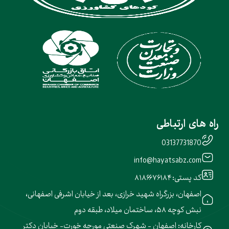
راه های ارتباطی
03137731870
info@hayatsabz.com
کد پستی: ۸۱۸۶۶۷۶۱۸۴
اصفهان، بزرگراه شهید خرازی، بعد از خیابان اشرفی اصفهانی،
نبش کوچه ۵۸، ساختمان میلاد، طبقه دوم
کارخانه: اصفهان - شهرک صنعتی مورچه خورت- خیابان دکتر